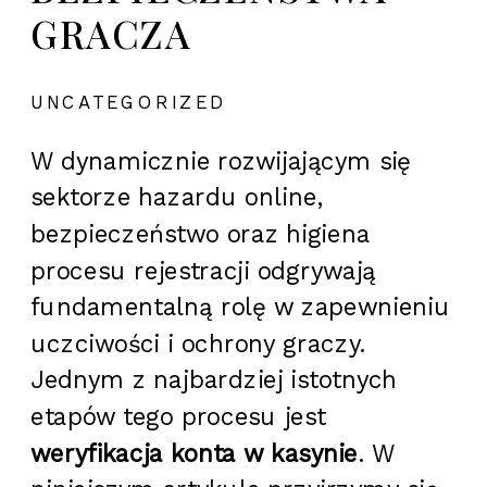
GRACZA
UNCATEGORIZED
W dynamicznie rozwijającym się
sektorze hazardu online,
bezpieczeństwo oraz higiena
procesu rejestracji odgrywają
fundamentalną rolę w zapewnieniu
uczciwości i ochrony graczy.
Jednym z najbardziej istotnych
etapów tego procesu jest
weryfikacja konta w kasynie
. W