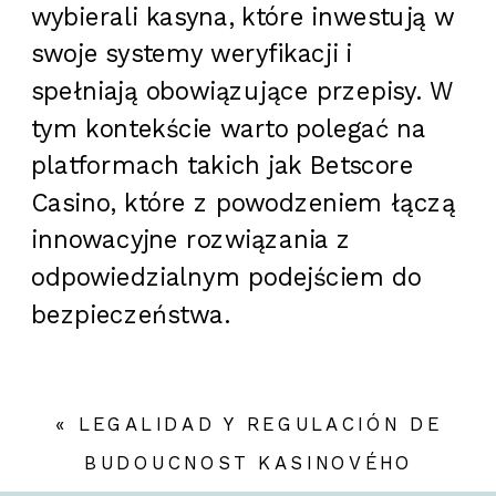
wybierali kasyna, które inwestują w
swoje systemy weryfikacji i
spełniają obowiązujące przepisy. W
tym kontekście warto polegać na
platformach takich jak Betscore
Casino, które z powodzeniem łączą
innowacyjne rozwiązania z
odpowiedzialnym podejściem do
bezpieczeństwa.
«
LEGALIDAD Y REGULACIÓN DE
LAS APUESTAS EN LÍNEA EN
BUDOUCNOST KASINOVÉHO
ESPAÑA: UN ANÁLISIS PROFUNDO
PRŮMYSLU: INOVACE,