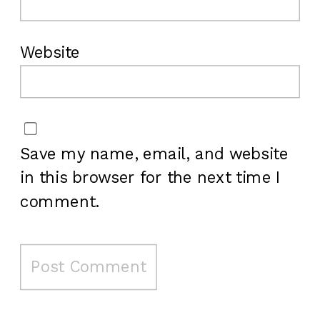
Website
Save my name, email, and website
in this browser for the next time I
comment.