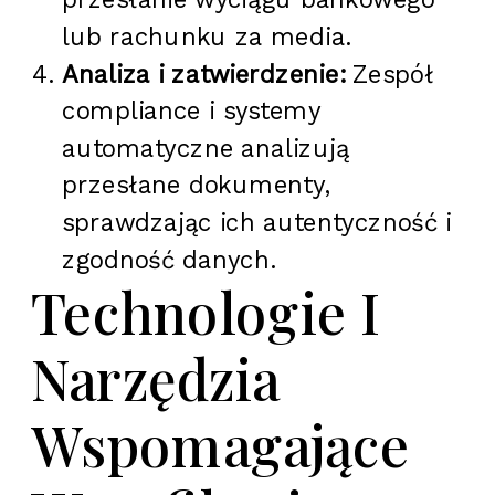
lub rachunku za media.
Analiza i zatwierdzenie:
Zespół
compliance i systemy
automatyczne analizują
przesłane dokumenty,
sprawdzając ich autentyczność i
zgodność danych.
Technologie I
Narzędzia
Wspomagające