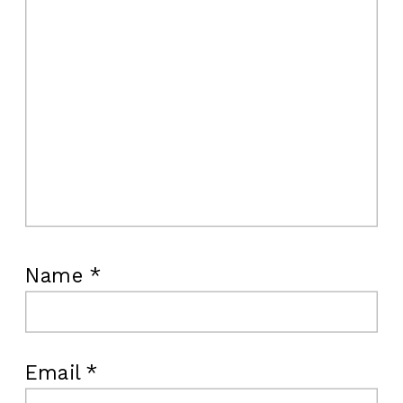
Name
*
Email
*