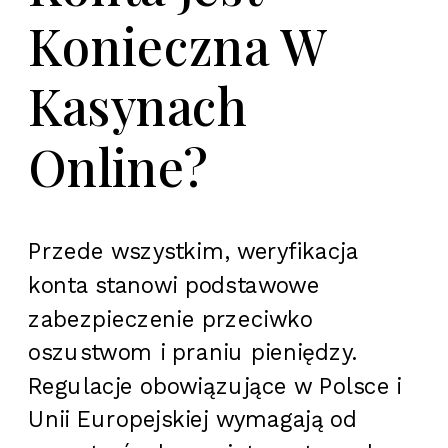
Konieczna W
Kasynach
Online?
Przede wszystkim, weryfikacja
konta stanowi podstawowe
zabezpieczenie przeciwko
oszustwom i praniu pieniędzy.
Regulacje obowiązujące w Polsce i
Unii Europejskiej wymagają od