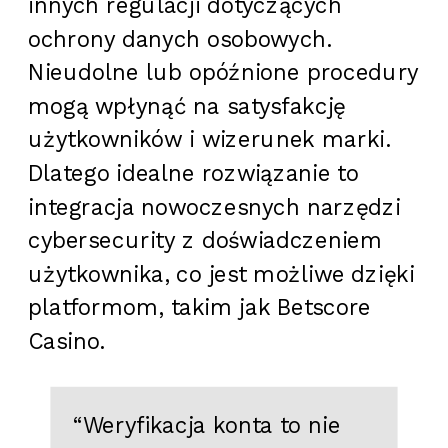
innych regulacji dotyczących
ochrony danych osobowych.
Nieudolne lub opóźnione procedury
mogą wpłynąć na satysfakcję
użytkowników i wizerunek marki.
Dlatego idealne rozwiązanie to
integracja nowoczesnych narzędzi
cybersecurity z doświadczeniem
użytkownika, co jest możliwe dzięki
platformom, takim jak Betscore
Casino.
“Weryfikacja konta to nie