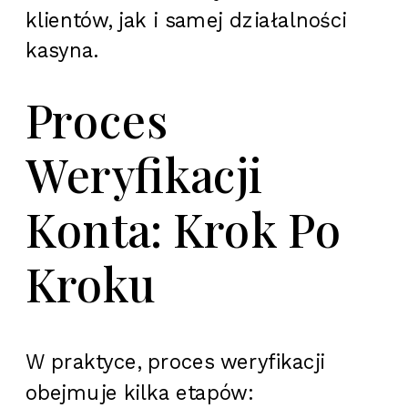
klientów, jak i samej działalności
kasyna.
Proces
Weryfikacji
Konta: Krok Po
Kroku
W praktyce, proces weryfikacji
obejmuje kilka etapów: