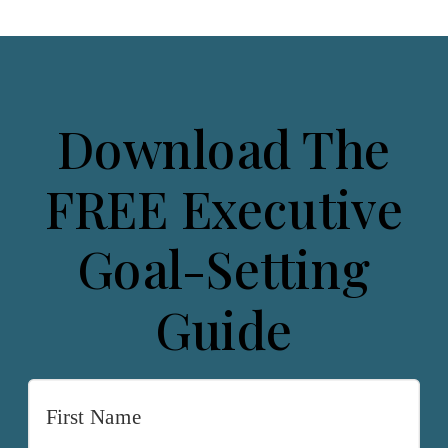
Download The
FREE Executive
Goal-Setting
Guide