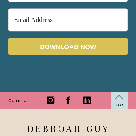
DOWNLOAD NOW
Connect:
top
DEBROAH GUY