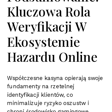
Kluczowa Rola
Weryfikacji W
Ekosystemie
Hazardu Online
Współczesne kasyna opierają swoje
fundamenty na rzetelnej
identyfikacji klientów, co
minimalizuje ryzyko oszustw i
chroni środowisko gamingowe