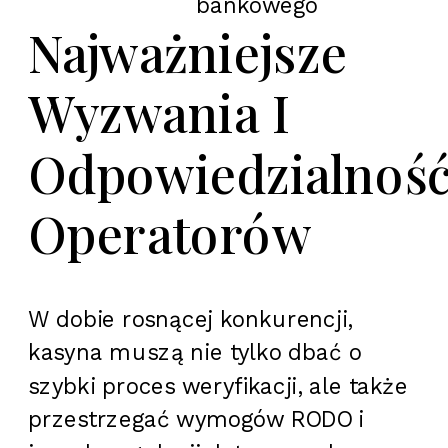
bankowego
Najważniejsze
Wyzwania I
Odpowiedzialnoś
Operatorów
W dobie rosnącej konkurencji,
kasyna muszą nie tylko dbać o
szybki proces weryfikacji, ale także
przestrzegać wymogów RODO i