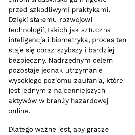
przed szkodliwymi praktykami.
Dzięki stałemu rozwojowi
technologii, takich jak sztuczna
inteligencja i biometryka, proces ten
staje się coraz szybszy i bardziej
bezpieczny. Nadrzędnym celem
pozostaje jednak utrzymanie
wysokiego poziomu zaufania, które
jest jednym z najcenniejszych
aktywów w branży hazardowej
online.
Dlatego ważne jest, aby gracze