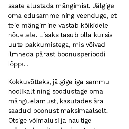
saate alustada mängimist. Jälgige
oma edusamme ning veenduge, et
teie mängimine vastab kõikidele
nõuetele. Lisaks tasub olla kursis
uute pakkumistega, mis võivad
ilmneda pärast boonusperioodi
lõppu.
Kokkuvõtteks, jälgige iga sammu
hoolikalt ning soodustage oma
mänguelamust, kasutades ära
saadud boonust maksimaalselt.
Otsige võimalusi ja nautige