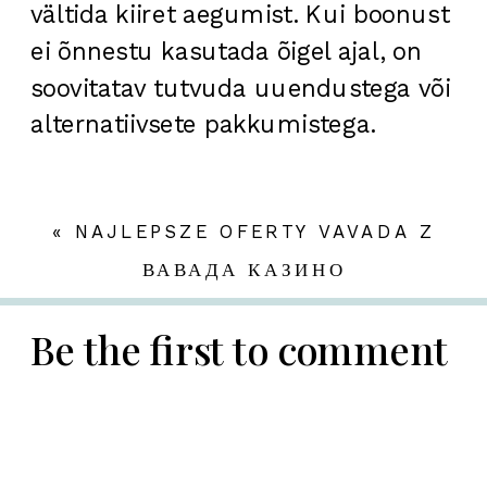
vältida kiiret aegumist. Kui boonust
ei õnnestu kasutada õigel ajal, on
soovitatav tutvuda uuendustega või
alternatiivsete pakkumistega.
«
NAJLEPSZE OFERTY VAVADA Z
DARMOWYMI SPINAMI
ВАВАДА КАЗИНО
ОФИЦИАЛЬНЫЙ САЙТ
ОСНОВНЫЕ ОСОБЕННОСТИ
»
Be the first to comment