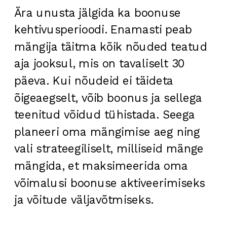
Ära unusta jälgida ka boonuse
kehtivusperioodi. Enamasti peab
mängija täitma kõik nõuded teatud
aja jooksul, mis on tavaliselt 30
päeva. Kui nõudeid ei täideta
õigeaegselt, võib boonus ja sellega
teenitud võidud tühistada. Seega
planeeri oma mängimise aeg ning
vali strateegiliselt, milliseid mänge
mängida, et maksimeerida oma
võimalusi boonuse aktiveerimiseks
ja võitude väljavõtmiseks.