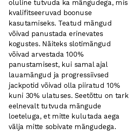
oluline tutvuda ka mängudega, mis
kvalifitseeruvad boonuse
kasutamiseks. Teatud mängud
võivad panustada erinevates
kogustes. Näiteks slotimängud
võivad arvestada 100%
panustamisest, kui samal ajal
lauamängud ja progressiivsed
jackpotid võivad olla piiratud 10%
kuni 30% ulatuses. Seetõttu on tark
eelnevalt tutvuda mängude
loeteluga, et mitte kulutada aega
välja mitte sobivate mängudega.