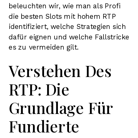
beleuchten wir, wie man als Profi
die besten Slots mit hohem RTP
identifiziert, welche Strategien sich
dafür eignen und welche Fallstricke
es zu vermeiden gilt.
Verstehen Des
RTP: Die
Grundlage Für
Fundierte