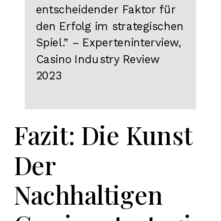
entscheidender Faktor für
den Erfolg im strategischen
Spiel.” – Experteninterview,
Casino Industry Review
2023
Fazit: Die Kunst
Der
Nachhaltigen