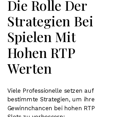
Die Rolle Der
Strategien Bei
Spielen Mit
Hohen RTP
Werten
Viele Professionelle setzen auf
bestimmte Strategien, um ihre
Gewinnchancen bei hohen RTP
Slots zu verbessern: