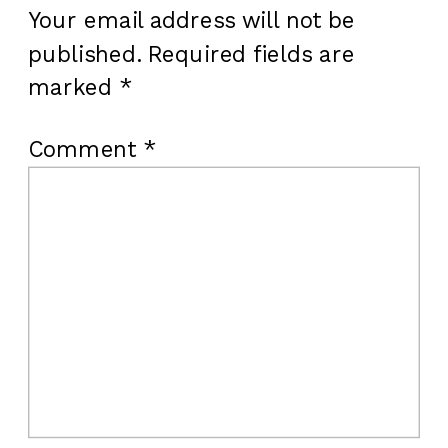
Your email address will not be
published.
Required fields are
marked
*
Comment
*