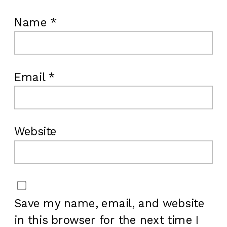
Name
*
Email
*
Website
Save my name, email, and website
in this browser for the next time I