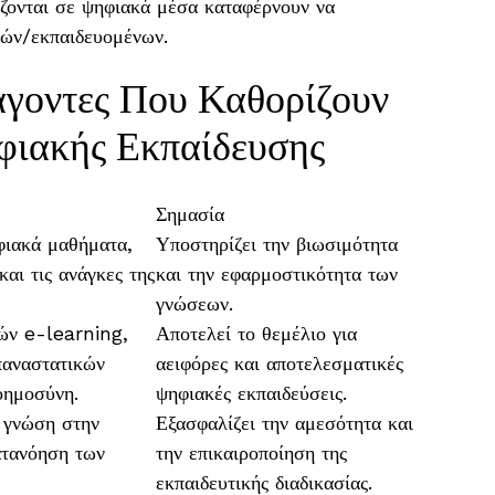
ζονται σε ψηφιακά μέσα καταφέρνουν να
τών/εκπαιδευομένων.
άγοντες Που Καθορίζουν
φιακής Εκπαίδευσης
Σημασία
φιακά μαθήματα,
Υποστηρίζει την βιωσιμότητα
αι τις ανάγκες της
και την εφαρμοστικότητα των
γνώσεων.
ών e-learning,
Αποτελεί το θεμέλιο για
παναστατικών
αειφόρες και αποτελεσματικές
οημοσύνη.
ψηφιακές εκπαιδεύσεις.
ε γνώση στην
Εξασφαλίζει την αμεσότητα και
ατανόηση των
την επικαιροποίηση της
εκπαιδευτικής διαδικασίας.