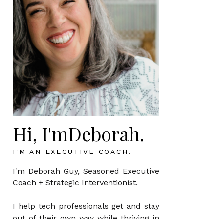
Hi, I'mDeborah.
I'M AN EXECUTIVE COACH.
I'm Deborah Guy, Seasoned Executive
Coach + Strategic Interventionist.
I help tech professionals get and stay
out of their own way while thriving in