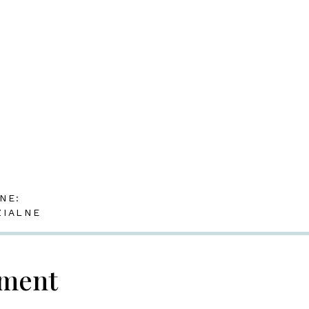
NE:
ZIALNE
mment