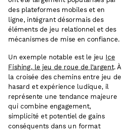
des plateformes mobiles et en
ligne, intégrant désormais des
éléments de jeu relationnel et des
mécanismes de mise en confiance.
Un exemple notable est le jeu
Ice
Fishing, le jeu de roue de l’argent
. À
la croisée des chemins entre jeu de
hasard et expérience ludique, il
représente une tendance majeure
qui combine engagement,
simplicité et potentiel de gains
conséquents dans un format