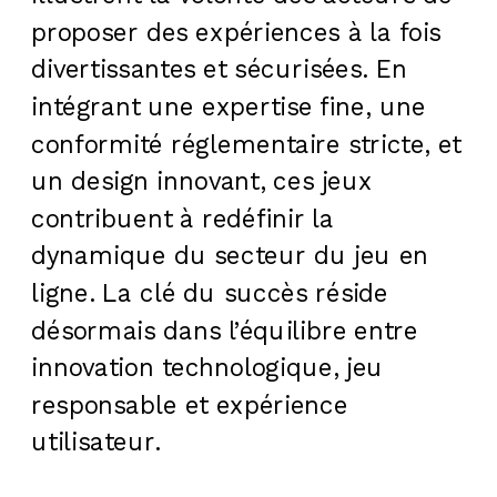
proposer des expériences à la fois
divertissantes et sécurisées. En
intégrant une expertise fine, une
conformité réglementaire stricte, et
un design innovant, ces jeux
contribuent à redéfinir la
dynamique du secteur du jeu en
ligne. La clé du succès réside
désormais dans l’équilibre entre
innovation technologique, jeu
responsable et expérience
utilisateur.