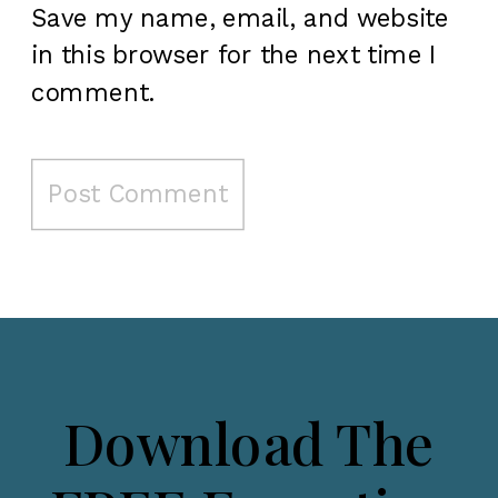
Save my name, email, and website
in this browser for the next time I
comment.
Download The