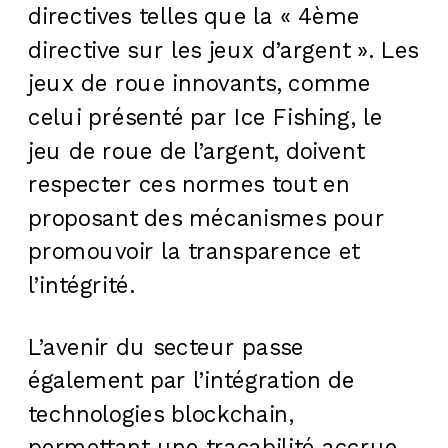
directives telles que la « 4ème
directive sur les jeux d’argent ». Les
jeux de roue innovants, comme
celui présenté par Ice Fishing, le
jeu de roue de l’argent, doivent
respecter ces normes tout en
proposant des mécanismes pour
promouvoir la transparence et
l’intégrité.
L’avenir du secteur passe
également par l’intégration de
technologies blockchain,
permettant une traçabilité accrue