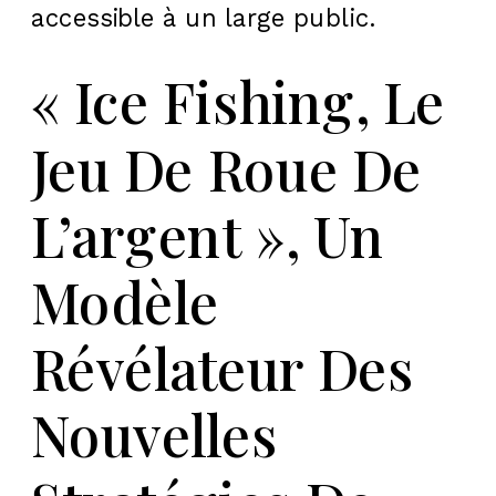
accessible à un large public.
« Ice Fishing, Le
Jeu De Roue De
L’argent », Un
Modèle
Révélateur Des
Nouvelles