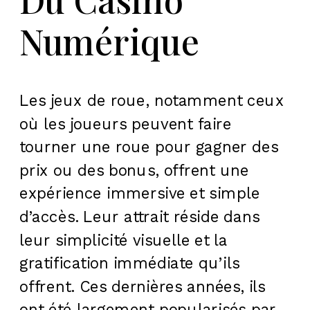
Numérique
Les jeux de roue, notamment ceux
où les joueurs peuvent faire
tourner une roue pour gagner des
prix ou des bonus, offrent une
expérience immersive et simple
d’accès. Leur attrait réside dans
leur simplicité visuelle et la
gratification immédiate qu’ils
offrent. Ces dernières années, ils
ont été largement popularisés par