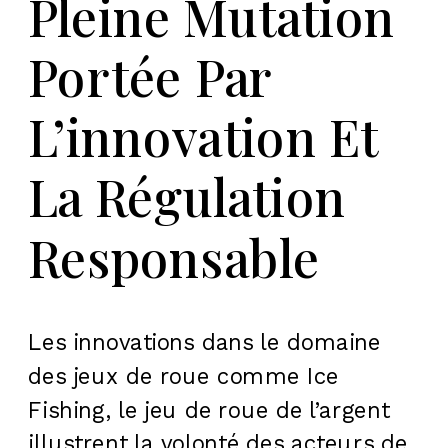
Pleine Mutation
Portée Par
L’innovation Et
La Régulation
Responsable
Les innovations dans le domaine
des jeux de roue comme Ice
Fishing, le jeu de roue de l’argent
illustrent la volonté des acteurs de