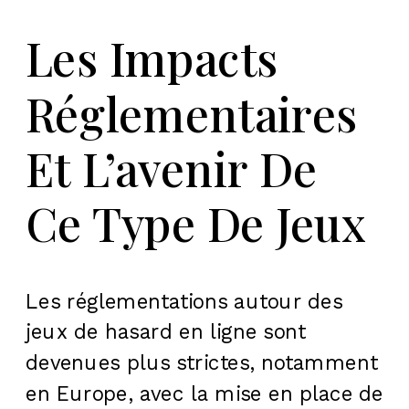
Les Impacts
Réglementaires
Et L’avenir De
Ce Type De Jeux
Les réglementations autour des
jeux de hasard en ligne sont
devenues plus strictes, notamment
en Europe, avec la mise en place de