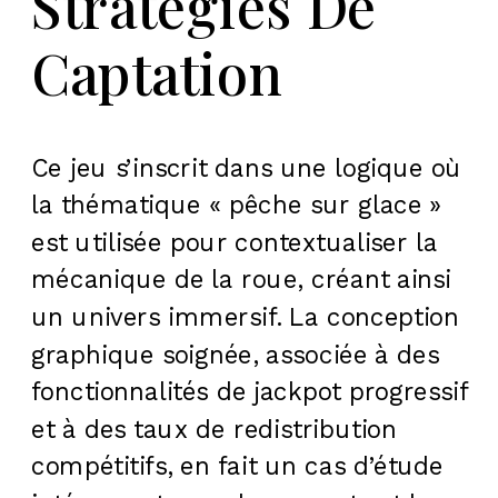
Stratégies De
Captation
Ce jeu s’inscrit dans une logique où
la thématique « pêche sur glace »
est utilisée pour contextualiser la
mécanique de la roue, créant ainsi
un univers immersif. La conception
graphique soignée, associée à des
fonctionnalités de jackpot progressif
et à des taux de redistribution
compétitifs, en fait un cas d’étude