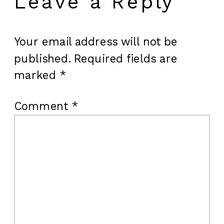
Leave a Reply
Your email address will not be
published.
Required fields are
marked
*
Comment
*