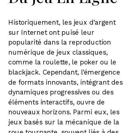
Historiquement, les jeux d’argent
sur Internet ont puisé leur
popularité dans la reproduction
numérique de jeux classiques,
comme la roulette, le poker ou le
blackjack. Cependant, l’émergence
de formats innovants, intégrant des
dynamiques progressives ou des
éléments interactifs, ouvre de
nouveaux horizons. Parmi eux, les
jeux basés sur la mécanique de la
roue tournante, souvent liés à des