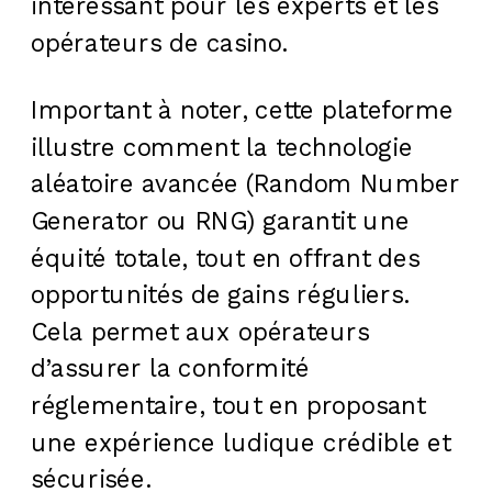
intéressant pour les experts et les
opérateurs de casino.
Important à noter, cette plateforme
illustre comment la technologie
aléatoire avancée (Random Number
Generator ou RNG) garantit une
équité totale, tout en offrant des
opportunités de gains réguliers.
Cela permet aux opérateurs
d’assurer la conformité
réglementaire, tout en proposant
une expérience ludique crédible et
sécurisée.