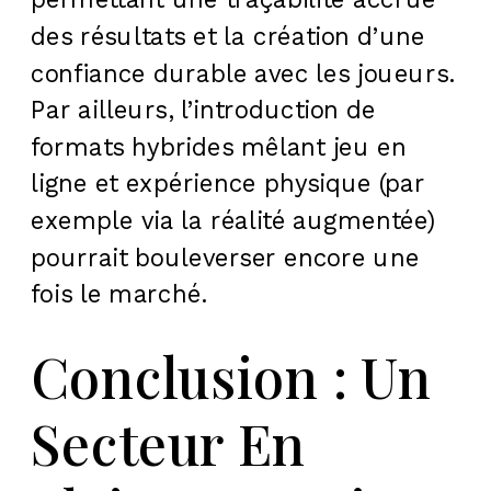
des résultats et la création d’une
confiance durable avec les joueurs.
Par ailleurs, l’introduction de
formats hybrides mêlant jeu en
ligne et expérience physique (par
exemple via la réalité augmentée)
pourrait bouleverser encore une
fois le marché.
Conclusion : Un
Secteur En