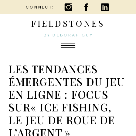
CONNECT:
FIELDSTONES
BY DEBORAH GUY
LES TENDANCES
ÉMERGENTES DU JEU
EN LIGNE : FOCUS
SUR« ICE FISHING,
LE JEU DE ROUE DE
L’ARGENT »