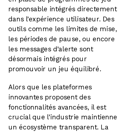
responsable intégrés directement
dans l’expérience utilisateur. Des
outils comme les limites de mise,
les périodes de pause, ou encore
les messages d’alerte sont
désormais intégrés pour
promouvoir un jeu équilibré.
Alors que les plateformes
innovantes proposent des
fonctionnalités avancées, il est
crucial que l’industrie maintienne
un écosystème transparent. La