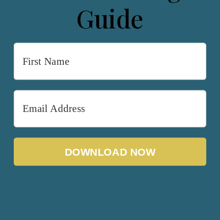
Guide
DOWNLOAD NOW