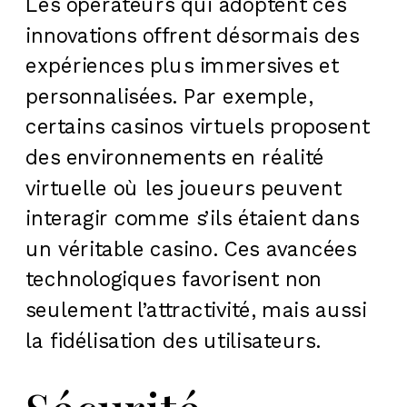
Les opérateurs qui adoptent ces
innovations offrent désormais des
expériences plus immersives et
personnalisées. Par exemple,
certains casinos virtuels proposent
des environnements en réalité
virtuelle où les joueurs peuvent
interagir comme s’ils étaient dans
un véritable casino. Ces avancées
technologiques favorisent non
seulement l’attractivité, mais aussi
la fidélisation des utilisateurs.