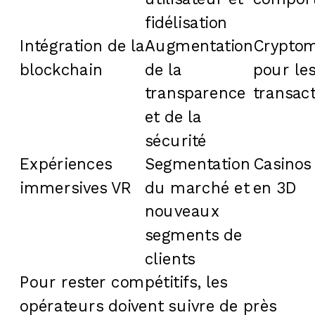
fidélisation
Intégration de la
Augmentation
Cryptom
blockchain
de la
pour le
transparence
transac
et de la
sécurité
Expériences
Segmentation
Casinos 
immersives VR
du marché et
en 3D
nouveaux
segments de
clients
Pour rester compétitifs, les
opérateurs doivent suivre de près