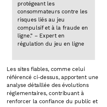
protégeant les
consommateurs contre les
risques liés au jeu
compulsif et à la fraude en
ligne.” – Expert en
régulation du jeu en ligne
Les sites fiables, comme celui
référencé ci-dessus, apportent une
analyse détaillée des évolutions
réglementaires, contribuant à
renforcer la confiance du public et