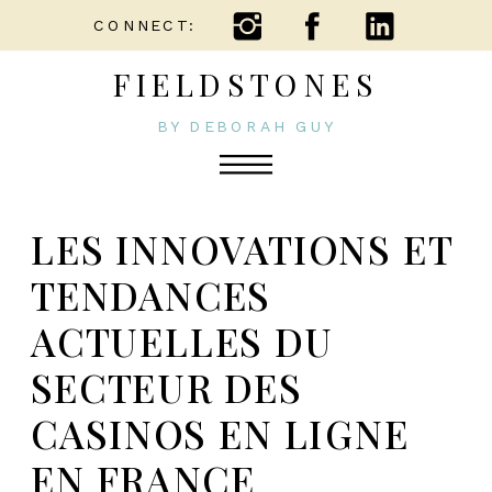
CONNECT:
FIELDSTONES
BY DEBORAH GUY
LES INNOVATIONS ET
TENDANCES
ACTUELLES DU
SECTEUR DES
CASINOS EN LIGNE
EN FRANCE