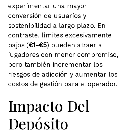
experimentar una mayor
conversión de usuarios y
sostenibilidad a largo plazo. En
contraste, límites excesivamente
bajos (
€1-€5
) pueden atraer a
jugadores con menor compromiso,
pero también incrementar los
riesgos de adicción y aumentar los
costos de gestión para el operador.
Impacto Del
Depósito