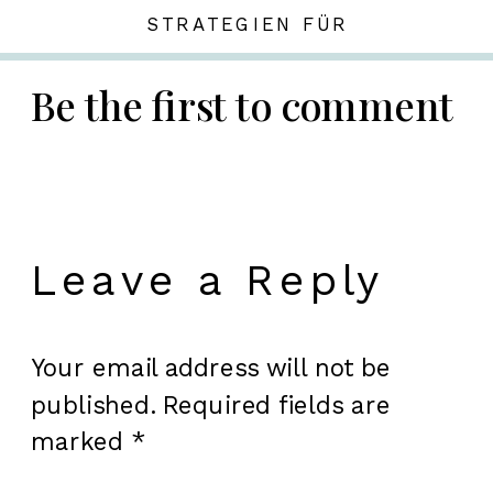
BONUSSTRATEGIEN IM ONLINE-
STRATEGIEN FÜR
CASINO: EIN
ERFOLGREICHES SPORTWETTEN-
EXPERTENÜBERBLICK FÜR 2024
MANAGEMENT: INTELLIGENTES
Be the first to comment
NUTZEN VON BONI
»
Leave a Reply
Your email address will not be
published.
Required fields are
marked
*