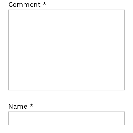
Comment
*
Name
*