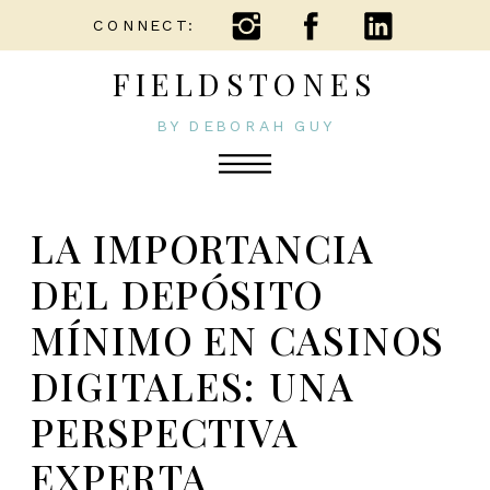
CONNECT:
FIELDSTONES
BY DEBORAH GUY
LA IMPORTANCIA
DEL DEPÓSITO
MÍNIMO EN CASINOS
DIGITALES: UNA
PERSPECTIVA
EXPERTA