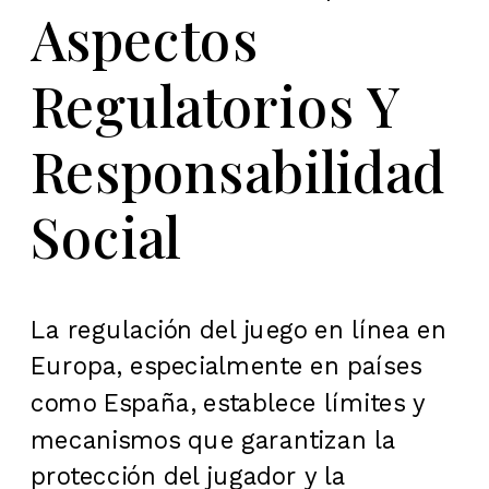
Aspectos
Regulatorios Y
Responsabilidad
Social
La regulación del juego en línea en
Europa, especialmente en países
como España, establece límites y
mecanismos que garantizan la
protección del jugador y la