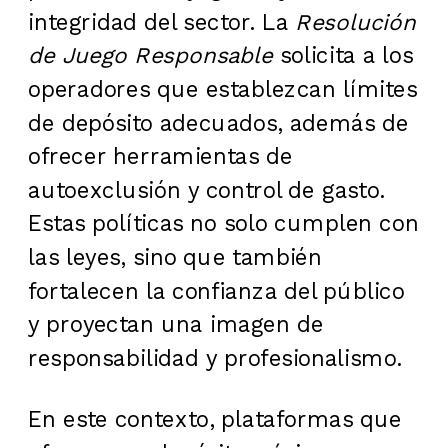
integridad del sector. La
Resolución
de Juego Responsable
solicita a los
operadores que establezcan límites
de depósito adecuados, además de
ofrecer herramientas de
autoexclusión y control de gasto.
Estas políticas no solo cumplen con
las leyes, sino que también
fortalecen la confianza del público
y proyectan una imagen de
responsabilidad y profesionalismo.
En este contexto, plataformas que