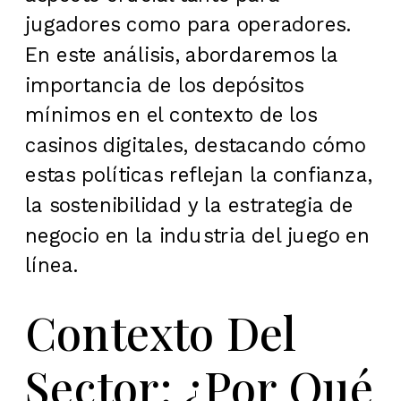
jugadores como para operadores.
En este análisis, abordaremos la
importancia de los depósitos
mínimos en el contexto de los
casinos digitales, destacando cómo
estas políticas reflejan la confianza,
la sostenibilidad y la estrategia de
negocio en la industria del juego en
línea.
Contexto Del
Sector: ¿Por Qué