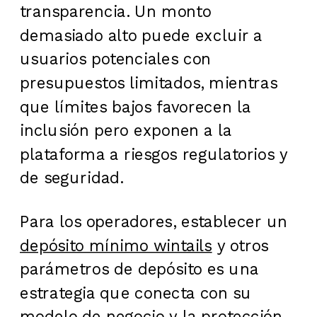
transparencia. Un monto
demasiado alto puede excluir a
usuarios potenciales con
presupuestos limitados, mientras
que límites bajos favorecen la
inclusión pero exponen a la
plataforma a riesgos regulatorios y
de seguridad.
Para los operadores, establecer un
depósito mínimo wintails
y otros
parámetros de depósito es una
estrategia que conecta con su
modelo de negocio y la protección