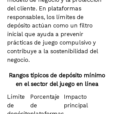
del cliente. En plataformas
responsables, los límites de
depósito actúan como un filtro
inicial que ayuda a prevenir
prácticas de juego compulsivo y
contribuye a la sostenibilidad del
negocio.
Rangos típicos de depósito mínimo
en el sector del juego en línea
Límite
Porcentaje
Impacto
de
de
principal
depósito
plataformas