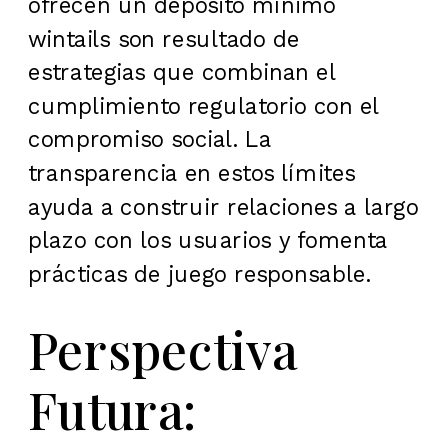
ofrecen un depósito mínimo
wintails son resultado de
estrategias que combinan el
cumplimiento regulatorio con el
compromiso social. La
transparencia en estos límites
ayuda a construir relaciones a largo
plazo con los usuarios y fomenta
prácticas de juego responsable.
Perspectiva
Futura: