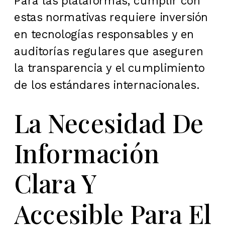
Para las plataformas, cumplir con
estas normativas requiere inversión
en tecnologías responsables y en
auditorías regulares que aseguren
la transparencia y el cumplimiento
de los estándares internacionales.
La Necesidad De
Información
Clara Y
Accesible Para El