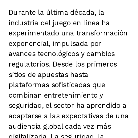
Durante la última década, la
industria del juego en línea ha
experimentado una transformación
exponencial, impulsada por
avances tecnológicos y cambios
regulatorios. Desde los primeros
sitios de apuestas hasta
plataformas sofisticadas que
combinan entretenimiento y
seguridad, el sector ha aprendido a
adaptarse a las expectativas de una
audiencia global cada vez más
digitalizada. La seguridad, la