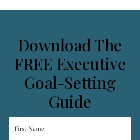
Download The
FREE Executive
Goal-Setting
Guide