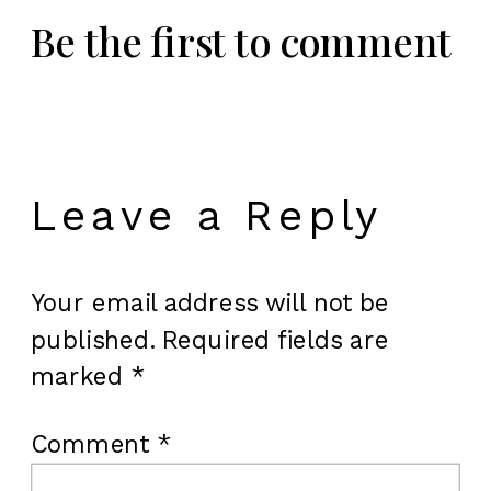
ET PERSPECTIVES
GLÜCKSSPIELS IM JAHR 2024:
Be the first to comment
TRENDS, INNOVATIONEN UND
REGULATORISCHE
HERAUSFORDERUNGEN
»
Leave a Reply
Your email address will not be
published.
Required fields are
marked
*
Comment
*