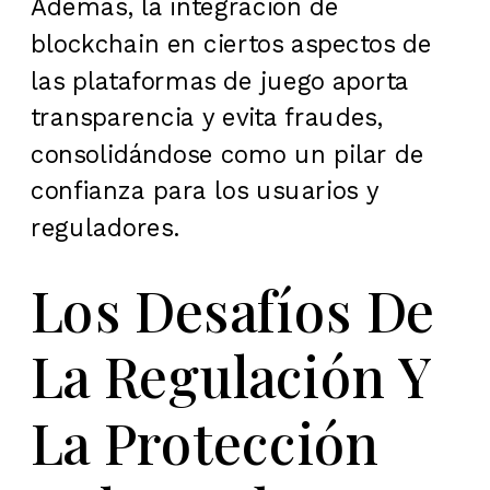
Además, la integración de
blockchain en ciertos aspectos de
las plataformas de juego aporta
transparencia y evita fraudes,
consolidándose como un pilar de
confianza para los usuarios y
reguladores.
Los Desafíos De
La Regulación Y
La Protección