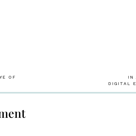
YE OF
IN
DIGITAL 
mment