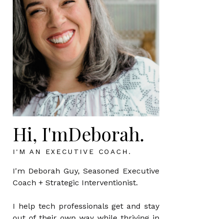
Hi, I'mDeborah.
I'M AN EXECUTIVE COACH.
I'm Deborah Guy, Seasoned Executive
Coach + Strategic Interventionist.
I help tech professionals get and stay
out of their own way while thriving in