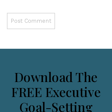
Download The
FREE Executive
Goal-Setting