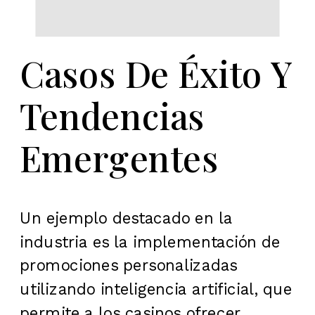
Casos De Éxito Y
Tendencias
Emergentes
Un ejemplo destacado en la
industria es la implementación de
promociones personalizadas
utilizando inteligencia artificial, que
permite a los casinos ofrecer