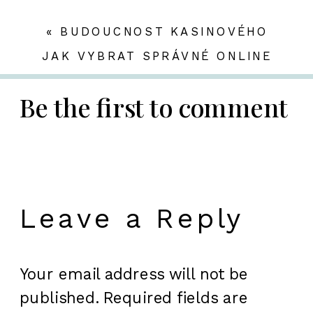
«
BUDOUCNOST KASINOVÉHO
PRŮMYSLU: INOVACE,
JAK VYBRAT SPRÁVNÉ ONLINE
BEZPEČNOST A LUXUS
KASINO: KLÍČOVÉ ASPEKTY A
ODBORNÉ RADY
»
Be the first to comment
Leave a Reply
Your email address will not be
published.
Required fields are