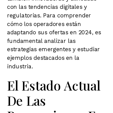
con las tendencias digitales y
regulatorias. Para comprender
cómo los operadores están
adaptando sus ofertas en 2024, es
fundamental analizar las
estrategias emergentes y estudiar
ejemplos destacados en la
industria.
El Estado Actual
De Las