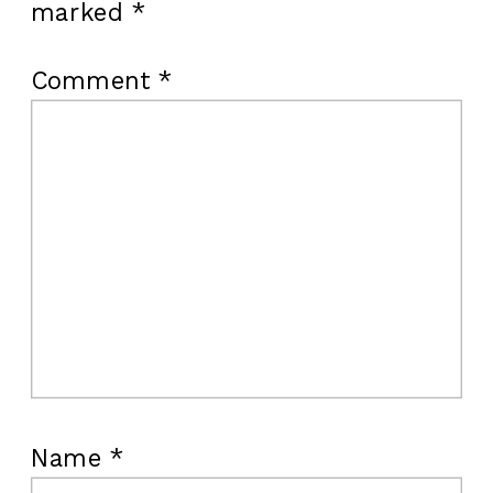
marked
*
Comment
*
Name
*