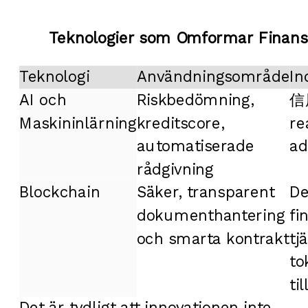
Teknologier som Omformar Finan
Teknologi
Användningsområde
In
AI och
Riskbedömning,
信用
Maskininlärning
kreditscore,
re
automatiserade
ad
rådgivning
Blockchain
Säker, transparent
De
dokumenthantering
fi
och smarta kontrakt
tj
to
ti
Det är tydligt att innovationen inte