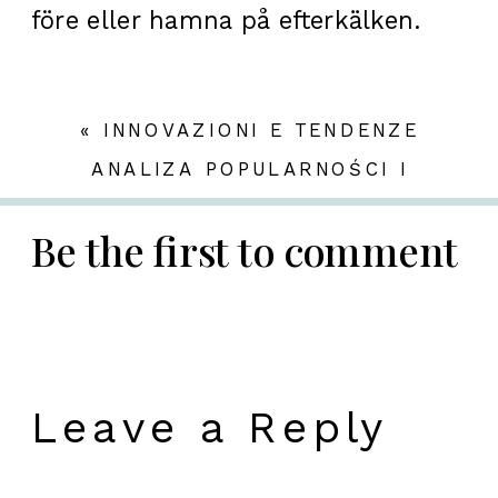
före eller hamna på efterkälken.
«
INNOVAZIONI E TENDENZE
NELLE SLOT ONLINE: FOCUS
ANALIZA POPULARNOŚCI I
SULLE NUOVE SLOT BOOK OF
RENOMY GRY SWEET BONANZA W
GOLD
ŚWIECIE GIER KASYNOWYCH
Be the first to comment
ONLINE
»
Leave a Reply