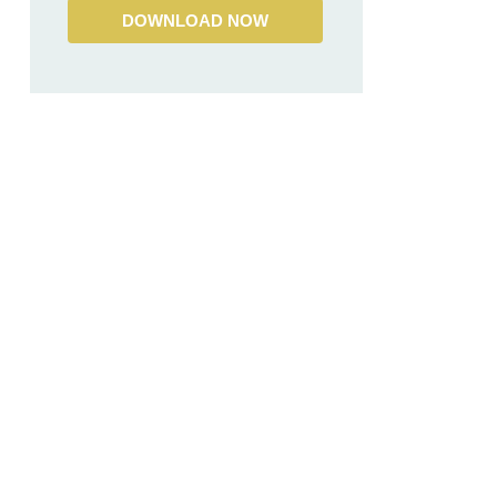
DOWNLOAD NOW