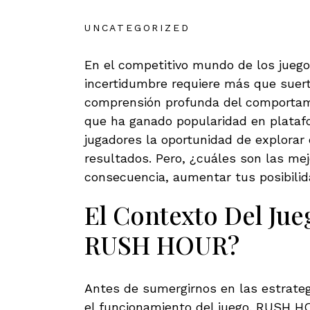
UNCATEGORIZED
En el competitivo mundo de los juegos
incertidumbre requiere más que suerte
comprensión profunda del comportam
que ha ganado popularidad en platafo
jugadores la oportunidad de explorar 
resultados. Pero, ¿cuáles son las mej
consecuencia, aumentar tus posibili
El Contexto Del Ju
RUSH HOUR?
Antes de sumergirnos en las estrate
el funcionamiento del juego. RUSH 