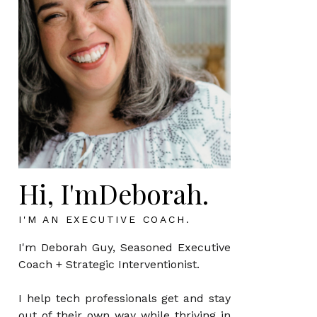
Hi, I'mDeborah.
I'M AN EXECUTIVE COACH.
I'm Deborah Guy, Seasoned Executive
Coach + Strategic Interventionist.
I help tech professionals get and stay
out of their own way while thriving in