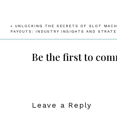
«
UNLOCKING THE SECRETS OF SLOT MACH
PAYOUTS: INDUSTRY INSIGHTS AND STRATE
Be the first to co
Leave a Reply