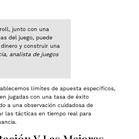
roll, junto con una
as del juego, puede
 dinero y construir una
ía, analista de juegos
stablecemos límites de apuesta específicos,
 en jugadas con una tasa de éxito
ido a una observación cuidadosa de
r las tácticas en tiempo real para
ancia.
tación Y Las Mejoras