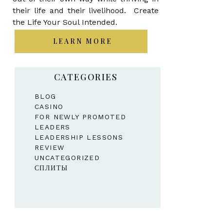
their life and their livelihood. Create
the Life Your Soul Intended.
LEARN MORE
CATEGORIES
BLOG
CASINO
FOR NEWLY PROMOTED
LEADERS
LEADERSHIP LESSONS
REVIEW
UNCATEGORIZED
СПЛИТЫ