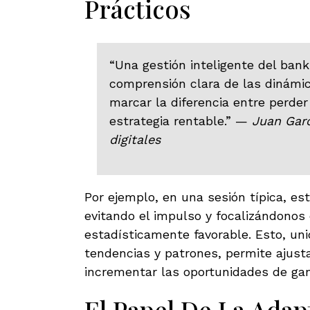
Prácticos
“Una gestión inteligente del bank
comprensión clara de las dinámic
marcar la diferencia entre perder
estrategia rentable.” —
Juan Garc
digitales
Por ejemplo, en una sesión típica, e
evitando el impulso y focalizándonos
estadísticamente favorable. Esto, un
tendencias y patrones, permite ajusta
incrementar las oportunidades de gan
El Papel De La Adap