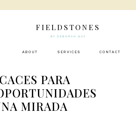
FIELDSTONES
BY DEBORAH GUY
ABOUT
SERVICES
CONTACT
ICACES PARA
 OPORTUNIDADES
UNA MIRADA