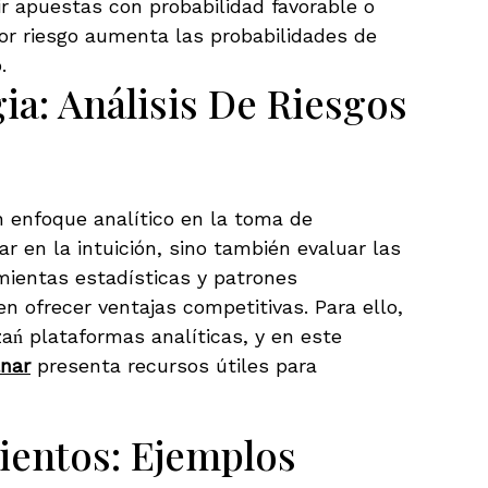
ir apuestas con probabilidad favorable o
r riesgo aumenta las probabilidades de
.
ia: Análisis De Riesgos
 enfoque analítico en la toma de
ar en la intuición, sino también evaluar las
mientas estadísticas y patrones
 ofrecer ventajas competitivas. Para ello,
ań plataformas analíticas, y en este
anar
presenta recursos útiles para
ientos: Ejemplos