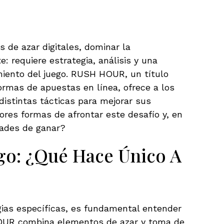
 de azar digitales, dominar la
: requiere estrategia, análisis y una
iento del juego. RUSH HOUR, un título
rmas de apuestas en línea, ofrece a los
distintas tácticas para mejorar sus
ores formas de afrontar este desafío y, en
dades de ganar?
ego: ¿Qué Hace Único A
gias específicas, es fundamental entender
HOUR combina elementos de azar y toma de