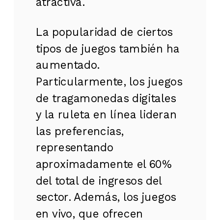
atractiva.
La popularidad de ciertos
tipos de juegos también ha
aumentado.
Particularmente, los juegos
de tragamonedas digitales
y la ruleta en línea lideran
las preferencias,
representando
aproximadamente el 60%
del total de ingresos del
sector. Además, los juegos
en vivo, que ofrecen