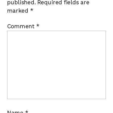
published.
Required fields are
marked
*
Comment
*
Name
*