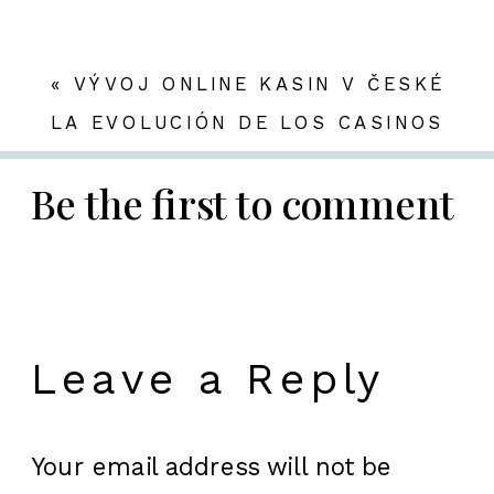
«
VÝVOJ ONLINE KASIN V ČESKÉ
REPUBLICE: TRENDY, REGULACE
LA EVOLUCIÓN DE LOS CASINOS
A DŮVĚRYHODNOST
EN LÍNEA: SEGURIDAD,
REGULACIÓN Y ELECCIONES DE
Be the first to comment
CONFIANZA
»
Leave a Reply
Your email address will not be