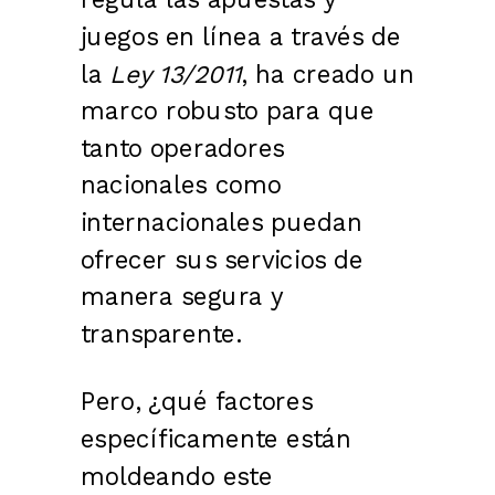
juegos en línea a través de
la
Ley 13/2011
, ha creado un
marco robusto para que
tanto operadores
nacionales como
internacionales puedan
ofrecer sus servicios de
manera segura y
transparente.
Pero, ¿qué factores
específicamente están
moldeando este