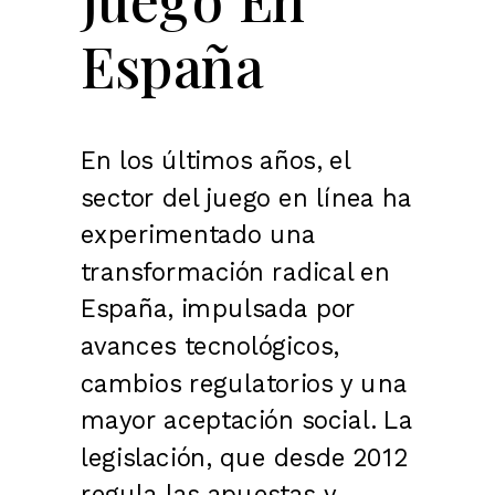
España
En los últimos años, el
sector del juego en línea ha
experimentado una
transformación radical en
España, impulsada por
avances tecnológicos,
cambios regulatorios y una
mayor aceptación social. La
legislación, que desde 2012
regula las apuestas y