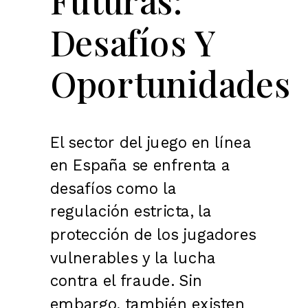
Desafíos Y
Oportunidades
El sector del juego en línea
en España se enfrenta a
desafíos como la
regulación estricta, la
protección de los jugadores
vulnerables y la lucha
contra el fraude. Sin
embargo, también existen