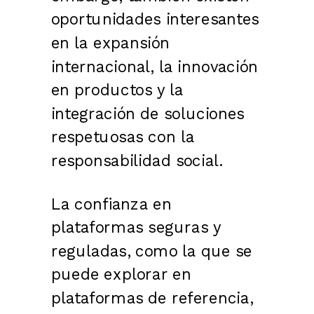
oportunidades interesantes
en la expansión
internacional, la innovación
en productos y la
integración de soluciones
respetuosas con la
responsabilidad social.
La confianza en
plataformas seguras y
reguladas, como la que se
puede explorar en
plataformas de referencia,