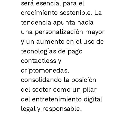
será esencial para el
crecimiento sostenible. La
tendencia apunta hacia
una personalización mayor
y un aumento en el uso de
tecnologías de pago
contactless y
criptomonedas,
consolidando la posición
del sector como un pilar
del entretenimiento digital
legal y responsable.