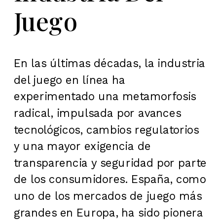
Juego
En las últimas décadas, la industria
del juego en línea ha
experimentado una metamorfosis
radical, impulsada por avances
tecnológicos, cambios regulatorios
y una mayor exigencia de
transparencia y seguridad por parte
de los consumidores. España, como
uno de los mercados de juego más
grandes en Europa, ha sido pionera