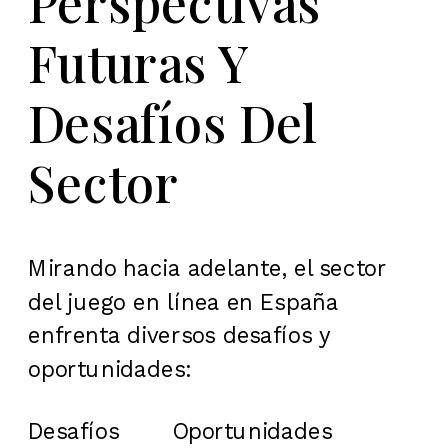
Perspectivas
Futuras Y
Desafíos Del
Sector
Mirando hacia adelante, el sector
del juego en línea en España
enfrenta diversos desafíos y
oportunidades:
Desafíos
Oportunidades