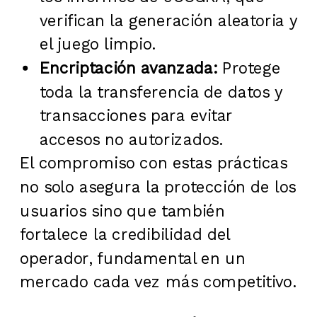
verifican la generación aleatoria y
el juego limpio.
Encriptación avanzada:
Protege
toda la transferencia de datos y
transacciones para evitar
accesos no autorizados.
El compromiso con estas prácticas
no solo asegura la protección de los
usuarios sino que también
fortalece la credibilidad del
operador, fundamental en un
mercado cada vez más competitivo.