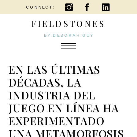
CONNECT:
FIELDSTONES
BY DEBORAH GUY
EN LAS ÚLTIMAS
DÉCADAS, LA
INDUSTRIA DEL
JUEGO EN LÍNEA HA
EXPERIMENTADO
UNA METAMORFOSIS