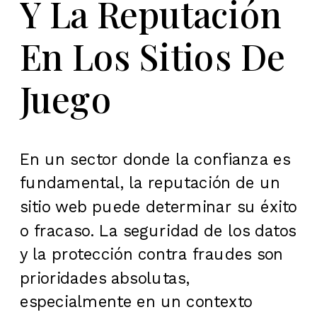
Y La Reputación
En Los Sitios De
Juego
En un sector donde la confianza es
fundamental, la reputación de un
sitio web puede determinar su éxito
o fracaso. La
seguridad de los datos
y la protección contra fraudes son
prioridades absolutas,
especialmente en un contexto