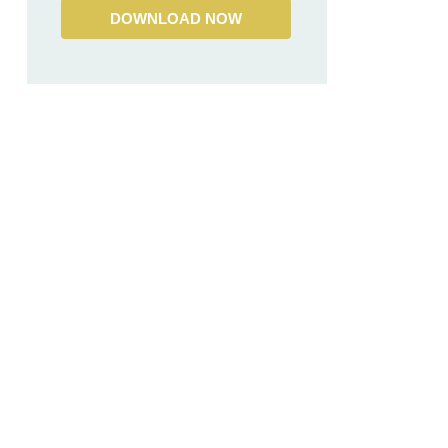
DOWNLOAD NOW