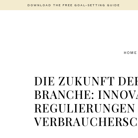
DOWNLOAD THE FREE GOAL-SETTING GUIDE
HOME
DIE ZUKUNFT DE
BRANCHE: INNOV
REGULIERUNGEN
VERBRAUCHERS