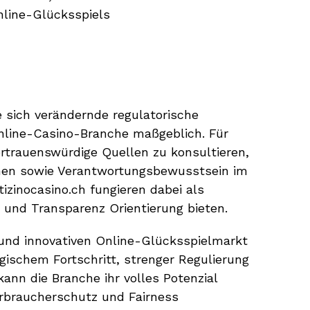
nline-Glücksspiels
 sich verändernde regulatorische
nline-Casino-Branche maßgeblich. Für
rtrauenswürdige Quellen zu konsultieren,
men sowie Verantwortungsbewusstsein im
tizinocasino.ch fungieren dabei als
n und Transparenz Orientierung bieten.
und innovativen Online-Glücksspielmarkt
gischem Fortschritt, strenger Regulierung
kann die Branche ihr volles Potenzial
Verbraucherschutz und Fairness