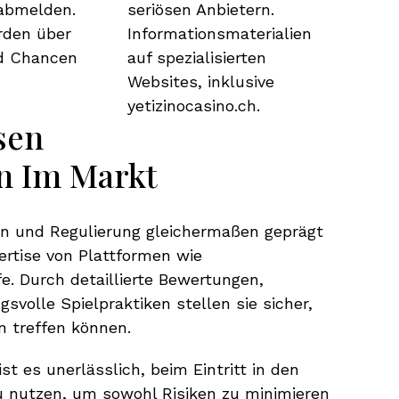
abmelden.
seriösen Anbietern.
rden über
Informationsmaterialien
nd Chancen
auf spezialisierten
Websites, inklusive
yetizinocasino.ch.
sen
n Im Markt
on und Regulierung gleichermaßen geprägt
ertise von Plattformen wie
fe. Durch detaillierte Bewertungen,
volle Spielpraktiken stellen sie sicher,
n treffen können.
t es unerlässlich, beim Eintritt in den
u nutzen, um sowohl Risiken zu minimieren