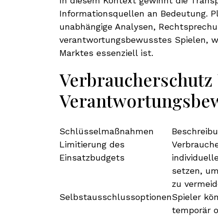
In diesem Kontext gewinnt die Trans
Informationsquellen an Bedeutung. Pl
unabhängige Analysen, Rechtsprech
verantwortungsbewusstes Spielen, wa
Marktes essenziell ist.
Verbraucherschutz
Verantwortungsbew
Schlüsselmaßnahmen
Beschreib
Limitierung des
Verbrauch
Einsatzbudgets
individuel
setzen, u
zu vermeid
Selbstausschlussoptionen
Spieler kö
temporär o