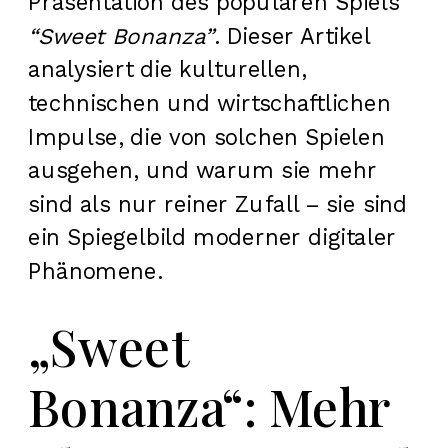
Präsentation des populären Spiels
“Sweet Bonanza”
. Dieser Artikel
analysiert die kulturellen,
technischen und wirtschaftlichen
Impulse, die von solchen Spielen
ausgehen, und warum sie mehr
sind als nur reiner Zufall – sie sind
ein Spiegelbild moderner digitaler
Phänomene.
„Sweet
Bonanza“: Mehr