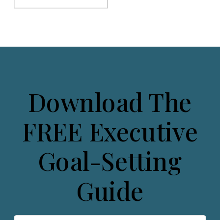
Download The
FREE Executive
Goal-Setting
Guide