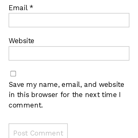
Email
*
Website
Save my name, email, and website
in this browser for the next time I
comment.