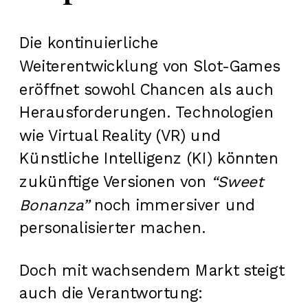
Die kontinuierliche
Weiterentwicklung von Slot-Games
eröffnet sowohl Chancen als auch
Herausforderungen. Technologien
wie Virtual Reality (VR) und
Künstliche Intelligenz (KI) könnten
zukünftige Versionen von
“Sweet
Bonanza”
noch immersiver und
personalisierter machen.
Doch mit wachsendem Markt steigt
auch die Verantwortung: