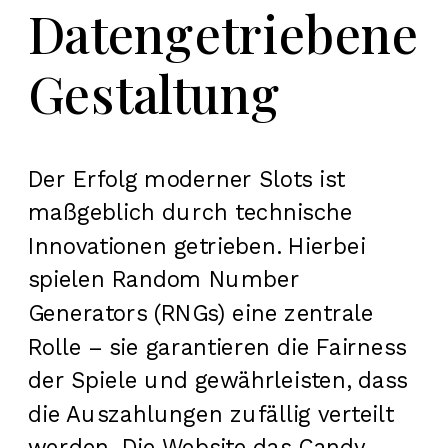
Datengetriebene
Gestaltung
Der Erfolg moderner Slots ist
maßgeblich durch technische
Innovationen getrieben. Hierbei
spielen Random Number
Generators (RNGs) eine zentrale
Rolle – sie garantieren die Fairness
der Spiele und gewährleisten, dass
die Auszahlungen zufällig verteilt
werden. Die Website das Candy-