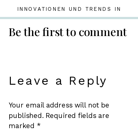
TABLETOP GAMING: ENHANCING
INNOVATIONEN UND TRENDS IN
PLAYER ENGAGEMENT AND
DER WELT DER ONLINE-SLOTS:
EXPERIENCE
EINE ANALYSE DER ZUKUNFT DES
Be the first to comment
DIGITALEN GLÜCKSSPIELS
»
Leave a Reply
Your email address will not be
published.
Required fields are
marked
*