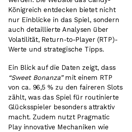
Königreich entdecken bietet nicht
nur Einblicke in das Spiel, sondern
auch detaillierte Analysen über
Volatilität, Return-to-Player (RTP)-
Werte und strategische Tipps.
Ein Blick auf die Daten zeigt, dass
“Sweet Bonanza”
mit einem RTP
von ca. 96,5 % zu den faireren Slots
zählt, was das Spiel für routinierte
Glücksspieler besonders attraktiv
macht. Zudem nutzt Pragmatic
Play innovative Mechaniken wie