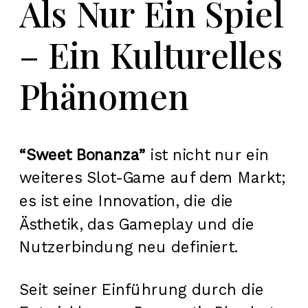
Als Nur Ein Spiel
– Ein Kulturelles
Phänomen
“Sweet Bonanza”
ist nicht nur ein
weiteres Slot-Game auf dem Markt;
es ist eine Innovation, die die
Ästhetik, das Gameplay und die
Nutzerbindung neu definiert.
Seit seiner Einführung durch die