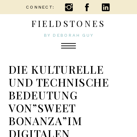
CONNECT:
FIELDSTONES
BY DEBORAH GUY
DIE KULTURELLE
UND TECHNISCHE
BEDEUTUNG
VON”SWEET
BONANZA”IM
DIGITALEN