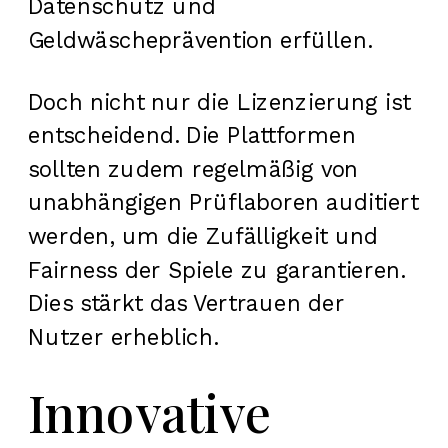
Datenschutz und
Geldwäscheprävention erfüllen.
Doch nicht nur die Lizenzierung ist
entscheidend. Die Plattformen
sollten zudem regelmäßig von
unabhängigen Prüflaboren auditiert
werden, um die Zufälligkeit und
Fairness der Spiele zu garantieren.
Dies stärkt das Vertrauen der
Nutzer erheblich.
Innovative