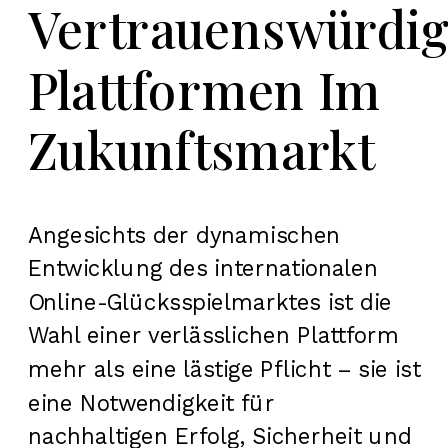
Vertrauenswürdig
Plattformen Im
Zukunftsmarkt
Angesichts der dynamischen
Entwicklung des internationalen
Online-Glücksspielmarktes ist die
Wahl einer verlässlichen Plattform
mehr als eine lästige Pflicht – sie ist
eine Notwendigkeit für
nachhaltigen Erfolg, Sicherheit und