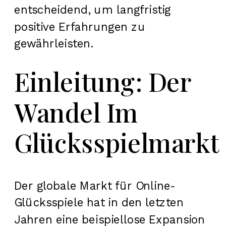
entscheidend, um langfristig
positive Erfahrungen zu
gewährleisten.
Einleitung: Der
Wandel Im
Glücksspielmarkt
Der globale Markt für Online-
Glücksspiele hat in den letzten
Jahren eine beispiellose Expansion