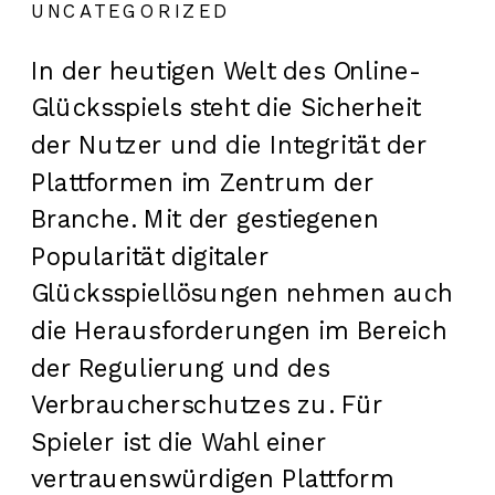
UNCATEGORIZED
In der heutigen Welt des Online-
Glücksspiels steht die Sicherheit
der Nutzer und die Integrität der
Plattformen im Zentrum der
Branche. Mit der gestiegenen
Popularität digitaler
Glücksspiellösungen nehmen auch
die Herausforderungen im Bereich
der Regulierung und des
Verbraucherschutzes zu. Für
Spieler ist die Wahl einer
vertrauenswürdigen Plattform