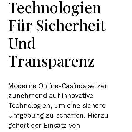
Technologien
Für Sicherheit
Und
Transparenz
Moderne Online-Casinos setzen
zunehmend auf innovative
Technologien, um eine sichere
Umgebung zu schaffen. Hierzu
gehört der Einsatz von