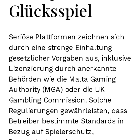
Glücksspiel
Seriöse Plattformen zeichnen sich
durch eine strenge Einhaltung
gesetzlicher Vorgaben aus, inklusive
Lizenzierung durch anerkannte
Behörden wie die Malta Gaming
Authority (MGA) oder die UK
Gambling Commission. Solche
Regulierungen gewährleisten, dass
Betreiber bestimmte Standards in
Bezug auf Spielerschutz,