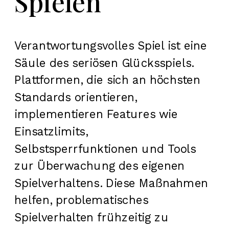
Spielen
Verantwortungsvolles Spiel ist eine
Säule des seriösen Glücksspiels.
Plattformen, die sich an höchsten
Standards orientieren,
implementieren Features wie
Einsatzlimits,
Selbstsperrfunktionen und Tools
zur Überwachung des eigenen
Spielverhaltens. Diese Maßnahmen
helfen, problematisches
Spielverhalten frühzeitig zu