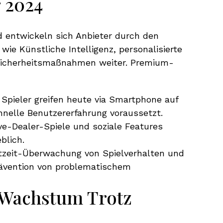
r 2024
 entwickeln sich Anbieter durch den
 wie Künstliche Intelligenz, personalisierte
Sicherheitsmaßnahmen weiter. Premium-
Spieler greifen heute via Smartphone auf
hnelle Benutzererfahrung voraussetzt.
ve-Dealer-Spiele und soziale Features
blich.
zeit-Überwachung von Spielverhalten und
ävention von problematischem
 Wachstum Trotz