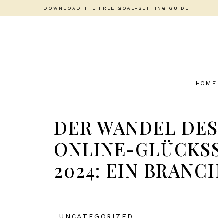
DOWNLOAD THE FREE GOAL-SETTING GUIDE
HOME
DER WANDEL DE
ONLINE-GLÜCKSS
2024: EIN BRAN
UNCATEGORIZED