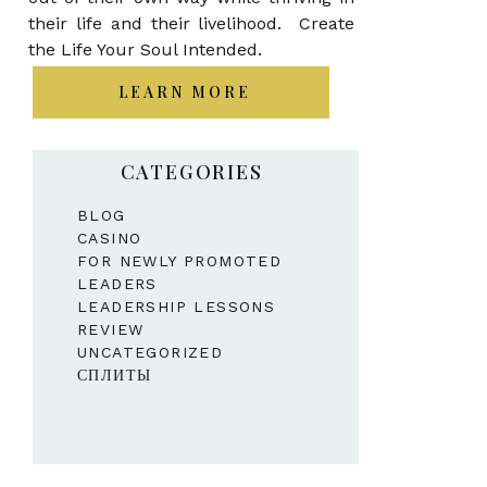
their life and their livelihood. Create
the Life Your Soul Intended.
LEARN MORE
CATEGORIES
BLOG
CASINO
FOR NEWLY PROMOTED
LEADERS
LEADERSHIP LESSONS
REVIEW
UNCATEGORIZED
СПЛИТЫ