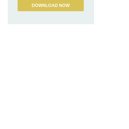
DOWNLOAD NOW