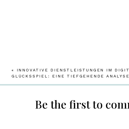
«
INNOVATIVE DIENSTLEISTUNGEN IM DIGI
GLÜCKSSPIEL: EINE TIEFGEHENDE ANALYS
Be the first to co