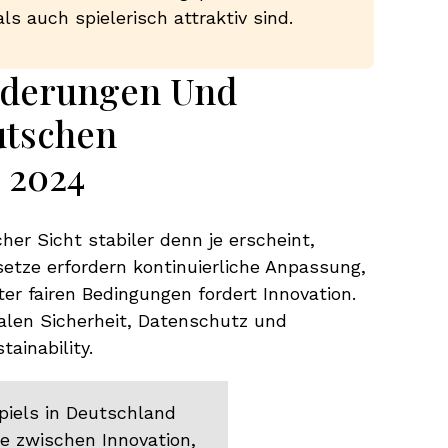
als auch spielerisch attraktiv sind.
orderungen Und
utschen
 2024
er Sicht stabiler denn je erscheint,
etze erfordern kontinuierliche Anpassung,
 fairen Bedingungen fordert Innovation.
alen Sicherheit, Datenschutz und
ainability.
piels in Deutschland
e zwischen Innovation,