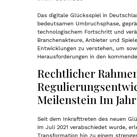
Das digitale Glücksspiel in Deutschlan
bedeutsamen Umbruchsphase, gepräg
technologischem Fortschritt und ver
Branchenakteure, Anbieter und Spiele
Entwicklungen zu verstehen, um sowo
Herausforderungen in den kommenden 
Rechtlicher Rahme
Regulierungsentwic
Meilenstein Im Jahr
Seit dem Inkrafttreten des neuen Glü
im Juli 2021 verabschiedet wurde, er
Transformation hin zu einem strenge