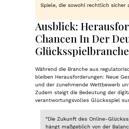
Spiele, die sowohl rechtlich sicher 
Ausblick: Herausf
Chancen In Der De
Glücksspielbranche
Während die Branche aus regulatorisch
bleiben Herausforderungen: Neue Ges
und der zunehmende Wettbewerb unter
Zudem steigt die Bedeutung der digit
verantwortungsvolles Glücksspiel sust
“Die Zukunft des Online-Glückss
hängt maßgeblich von der Balanc