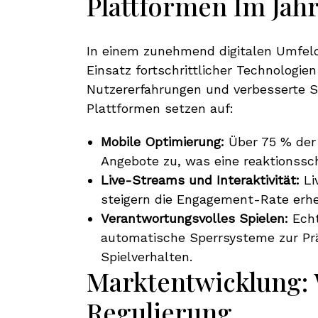
Plattformen Im Jah
In einem zunehmend digitalen Umfeld
Einsatz fortschrittlicher Technologien
Nutzererfahrungen und verbesserte 
Plattformen setzen auf:
Mobile Optimierung:
Über 75 % der 
Angebote zu, was eine reaktionssc
Live-Streams und Interaktivität:
Li
steigern die Engagement-Rate erhe
Verantwortungsvolles Spielen:
Echt
automatische Sperrsysteme zur Pr
Spielverhalten.
Marktentwicklung:
Regulierung