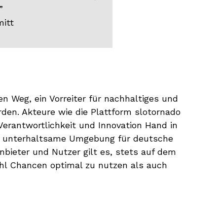
”
mitt
n Weg, ein Vorreiter für nachhaltiges und
rden. Akteure wie die Plattform slotornado
Verantwortlichkeit und Innovation Hand in
, unterhaltsame Umgebung für deutsche
Anbieter und Nutzer gilt es, stets auf dem
hl Chancen optimal zu nutzen als auch