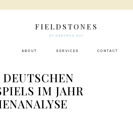
FIELDSTONES
BY DEBORAH GUY
ABOUT
SERVICES
CONTACT
S DEUTSCHEN
PIELS IM JAHR
CHENANALYSE