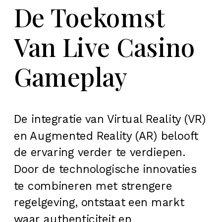
De Toekomst
Van Live Casino
Gameplay
De integratie van Virtual Reality (VR)
en Augmented Reality (AR) belooft
de ervaring verder te verdiepen.
Door de technologische innovaties
te combineren met strengere
regelgeving, ontstaat een markt
waar authenticiteit en