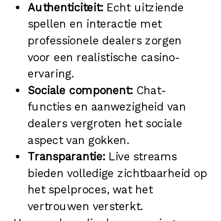
Authenticiteit:
Echt uitziende
spellen en interactie met
professionele dealers zorgen
voor een realistische casino-
ervaring.
Sociale component:
Chat-
functies en aanwezigheid van
dealers vergroten het sociale
aspect van gokken.
Transparantie:
Live streams
bieden volledige zichtbaarheid op
het spelproces, wat het
vertrouwen versterkt.