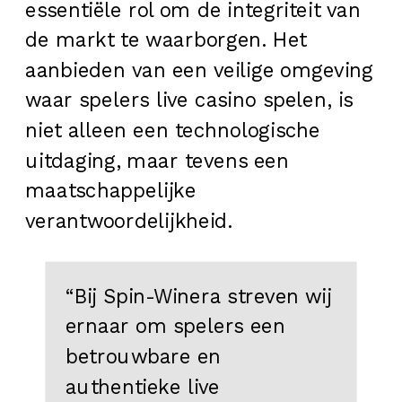
essentiële rol om de integriteit van
de markt te waarborgen. Het
aanbieden van een veilige omgeving
waar spelers live casino spelen, is
niet alleen een technologische
uitdaging, maar tevens een
maatschappelijke
verantwoordelijkheid.
“Bij Spin-Winera streven wij
ernaar om spelers een
betrouwbare en
authentieke live