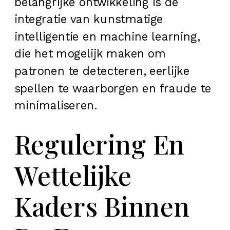
belangrijke ontwikkeling is de
integratie van kunstmatige
intelligentie en machine learning,
die het mogelijk maken om
patronen te detecteren, eerlijke
spellen te waarborgen en fraude te
minimaliseren.
Regulering En
Wettelijke
Kaders Binnen