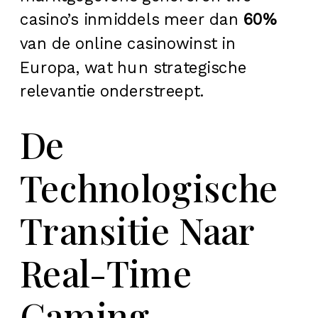
casino’s inmiddels meer dan
60%
van de online casinowinst in
Europa, wat hun strategische
relevantie onderstreept.
De
Technologische
Transitie Naar
Real-Time
Gaming