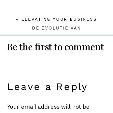
«
ELEVATING YOUR BUSINESS
TRUST THROUGH DIGITAL
DE EVOLUTIE VAN
REPUTATION MANAGEMENT
KLANTENSERVICE IN ONLINE
GOKKEN: HET BELANG VAN
Be the first to comment
RESPONSIEVE ONDERSTEUNING
»
Leave a Reply
Your email address will not be