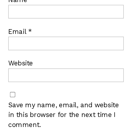
Email
*
Website
Save my name, email, and website
in this browser for the next time I
comment.