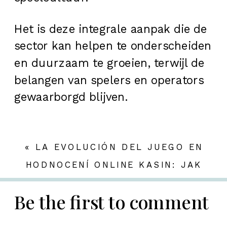
Het is deze integrale aanpak die de
sector kan helpen te onderscheiden
en duurzaam te groeien, terwijl de
belangen van spelers en operators
gewaarborgd blijven.
«
LA EVOLUCIÓN DEL JUEGO EN
LÍNEA: SEGURIDAD, INNOVACIÓN
HODNOCENÍ ONLINE KASIN: JAK
Y REGULACIÓN EN LOS CASINOS
HODNOTIT ZKUŠENOSTI HRÁČŮ V
DIGITALES
ROCE 2024
»
Be the first to comment