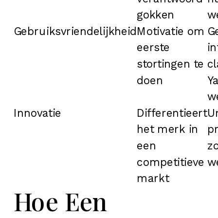
gokken
w
Gebruiksvriendelijkheid
Motivatie om
Ge
eerste
in
stortingen te
c
doen
Y
w
Innovatie
Differentieert
U
het merk in
p
een
z
competitieve
w
markt
Hoe Een