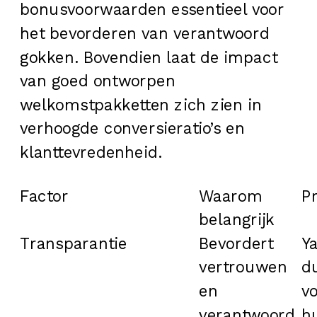
bonusvoorwaarden essentieel voor
het bevorderen van verantwoord
gokken. Bovendien laat de impact
van goed ontworpen
welkomstpakketten zich zien in
verhoogde conversieratio’s en
klanttevredenheid.
Factor
Waarom
Pr
belangrijk
Transparantie
Bevordert
Y
vertrouwen
du
en
v
verantwoord
h