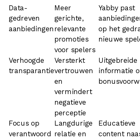
Data-
Meer
Yabby past
gedreven
gerichte,
aanbiedinge
aanbiedingen
relevante
op het gedr
promoties
nieuwe spel
voor spelers
Verhoogde
Versterkt
Uitgebreide
transparantie
vertrouwen
informatie o
en
bonusvoorw
vermindert
negatieve
perceptie
Focus op
Langdurige
Educatieve
verantwoord
relatie en
content naa