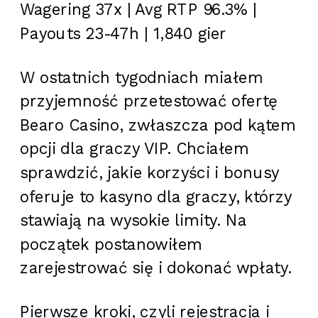
Wagering 37x | Avg RTP 96.3% |
Payouts 23-47h | 1,840 gier
W ostatnich tygodniach miałem
przyjemność przetestować ofertę
Bearo Casino, zwłaszcza pod kątem
opcji dla graczy VIP. Chciałem
sprawdzić, jakie korzyści i bonusy
oferuje to kasyno dla graczy, którzy
stawiają na wysokie limity. Na
początek postanowiłem
zarejestrować się i dokonać wpłaty.
Pierwsze kroki, czyli rejestracja i