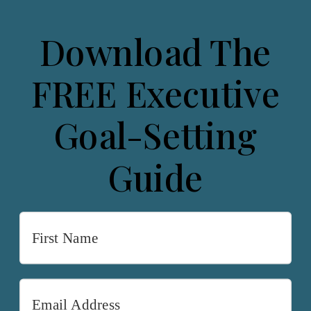
Download The
FREE Executive
Goal-Setting
Guide