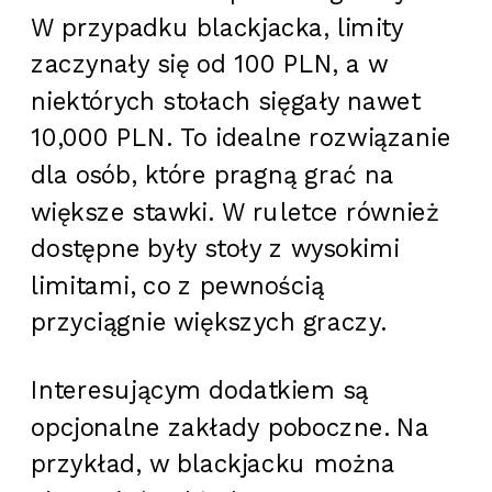
W przypadku blackjacka, limity
zaczynały się od 100 PLN, a w
niektórych stołach sięgały nawet
10,000 PLN. To idealne rozwiązanie
dla osób, które pragną grać na
większe stawki. W ruletce również
dostępne były stoły z wysokimi
limitami, co z pewnością
przyciągnie większych graczy.
Interesującym dodatkiem są
opcjonalne zakłady poboczne. Na
przykład, w blackjacku można