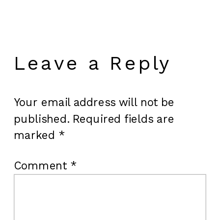
Leave a Reply
Your email address will not be
published.
Required fields are
marked
*
Comment
*