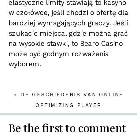
elastyczne limity stawiają to kasyno
w czołówce, jeśli chodzi o ofertę dla
bardziej wymagających graczy. Jeśli
szukacie miejsca, gdzie można grać
na wysokie stawki, to Bearo Casino
może być godnym rozważenia
wyborem.
«
DE GESCHIEDENIS VAN ONLINE
GOKKEN MET BEARO CASINO
OPTIMIZING PLAYER
ENGAGEMENT: THE STRATEGIC
ROLE OF FREE SPINS AND
Be the first to comment
BONUSES IN MODERN ONLINE
CASINOS
»