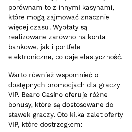
porównam to z innymi kasynami,
które mogą zajmować znacznie
więcej czasu. Wypłaty są
realizowane zarówno na konta
bankowe, jak i portfele
elektroniczne, co daje elastyczność.
Warto również wspomnieć o
dostępnych promocjach dla graczy
VIP. Bearo Casino oferuje różne
bonusy, które są dostosowane do
stawek graczy. Oto kilka zalet oferty
VIP, które dostrzegłem: